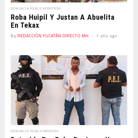
DENUNCIA PÚBLICA
PORTADA
Roba Huipil Y Justan A Abuelita
En Tekax
By
REDACCIÓN YUCATÁN DIRECTO MH
1 año ago
DENUNCIA PÚBLICA
MÉRIDA