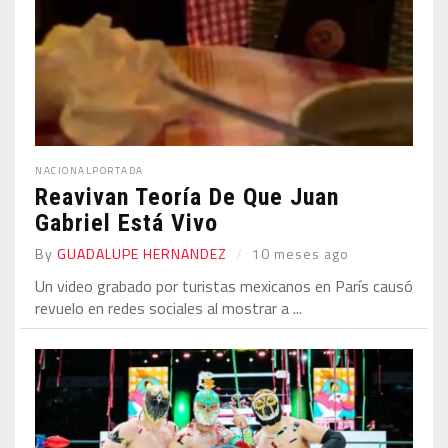
NACIONAL
PORTADA
Reavivan Teoría De Que Juan
Gabriel Está Vivo
By
GUADALUPE HERNANDEZ
10 meses ago
Un video grabado por turistas mexicanos en París causó
revuelo en redes sociales al mostrar a ...