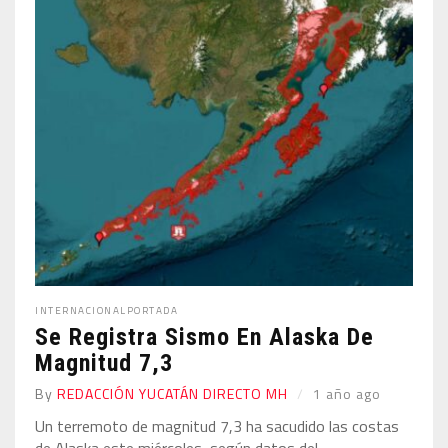
INTERNACIONAL
PORTADA
Se Registra Sismo En Alaska De
Magnitud 7,3
By
REDACCIÓN YUCATÁN DIRECTO MH
1 año ago
Un terremoto de magnitud 7,3 ha sacudido las costas
de Alaska este miércoles, según datos del ...