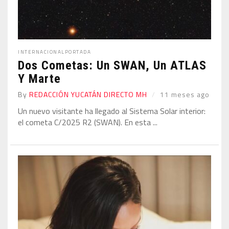
INTERNACIONAL
PORTADA
Dos Cometas: Un SWAN, Un ATLAS
Y Marte
By
REDACCIÓN YUCATÁN DIRECTO MH
11 meses ago
Un nuevo visitante ha llegado al Sistema Solar interior:
el cometa C/2025 R2 (SWAN). En esta ...