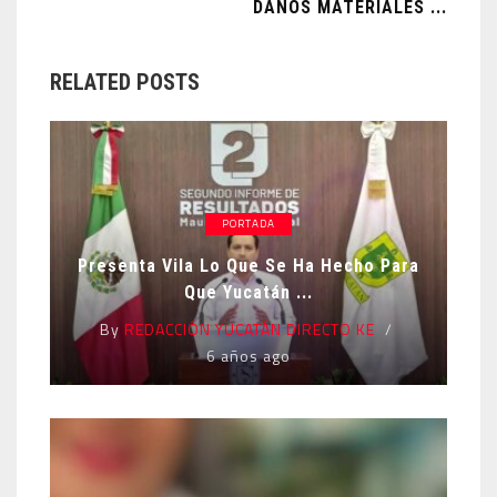
DAÑOS MATERIALES ...
RELATED POSTS
PORTADA
Presenta Vila Lo Que Se Ha Hecho Para
Que Yucatán ...
By
REDACCIÓN YUCATÁN DIRECTO KE
6 años ago