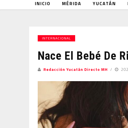
INICIO
MÉRIDA
YUCATÁN
INTERNACIONAL
Nace El Bebé De R
Redacción Yucatán Directo MH
20