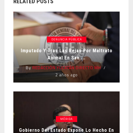
RELATED POSTS
DENUNCIA PÚBLICA
Imputado Y Tras Las Rejas Por Maltrato
Animal En San ...
By
REDACCIÓN YUCATÁN DIRECTO MH
2 años ago
MÉRIDA
Gobierno Del Estado Expone Lo Hecho En