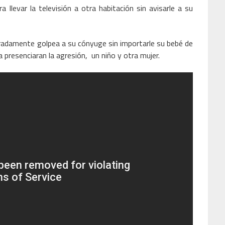
a llevar la televisión a otra habitación sin avisarle a su
radamente golpea a su cónyuge sin importarle su bebé de
 presenciaran la agresión, un niño y otra mujer.