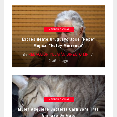
INTERNACIONAL
Expresidente Uruguayo José “Pepe”
Mujica: “Estoy Muriendo”
By
REDACCIÓN YUCATÁN DIRECTO MH
2 años ago
INTERNACIONAL
Mujer Adquiere Bacteria Carnívora Tras
Arañazo De Gato