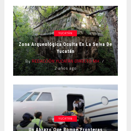
YUCATÁN
Zona Arqueológica Oculta En La Selva De
Yucatán
By
REDACCIÓN YUCATÁN DIRECTO MH
2 años ago
YUCATÁN
Un Abrazo Que Rompe Fronteras