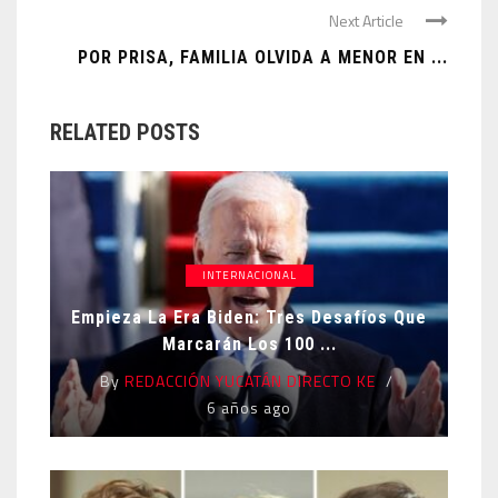
Next Article
POR PRISA, FAMILIA OLVIDA A MENOR EN ...
RELATED POSTS
INTERNACIONAL
Empieza La Era Biden: Tres Desafíos Que
Marcarán Los 100 ...
By
REDACCIÓN YUCATÁN DIRECTO KE
6 años ago