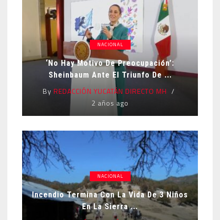
NACIONAL
‘No Hay Motivo De Preocupación’:
Sheinbaum Ante El Triunfo De ...
By
REDACCIÓN YUCATÁN DIRECTO MH
2 años ago
NACIONAL
Incendio Termina Con La Vida De 3 Niños
En La Sierra ...