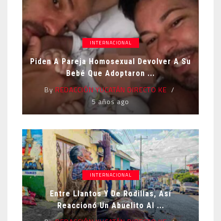
INTERNACIONAL
Piden A Pareja Homosexual Devolver A Su
Bebé Que Adoptaron ...
By
REDACCIÓN YUCATÁN DIRECTO KE
5 años ago
INTERNACIONAL
Entre Llantos Y De Rodillas, Así
Reaccionó Un Abuelito Al ...