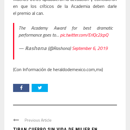
en que los críticos de la Academia deben darle
el premio al can.
The Academy Award for best dramatic
performance goes to…
pic.twitter.com/ErlQc2JcpQ
— ℝ𝕒𝕤𝕙𝕠𝕟𝕒 (@Rashona)
September 6, 2019
(Con Información de heraldodemexico.com,mx)
Previous Article
TIRAN CUERPO SIN VIDA DE MUJER EN ...