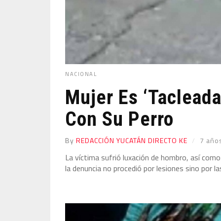
NACIONAL
Mujer Es ‘taclead
Con Su Perro
By
REDACCIÓN YUCATÁN DIRECTO KE
7 año
La víctima sufrió luxación de hombro, así como
la denuncia no procedió por lesiones sino por l