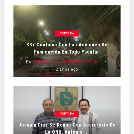
PORTADA
SSY Continúa Con Las Acciones De
Fumigación En Todo Yucatán
By
REDACCIÓN YUCATÁN DIRECTO MH
2 años ago
PORTADA
Joaquín Díaz Se Reúne Con Secretario De
La ONU, António ...