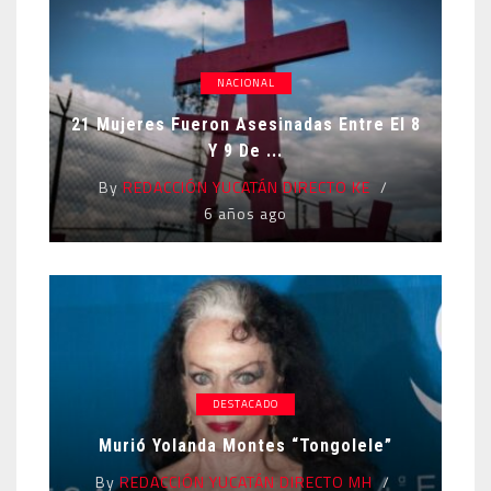
NACIONAL
21 Mujeres Fueron Asesinadas Entre El 8
Y 9 De ...
By
REDACCIÓN YUCATÁN DIRECTO KE
6 años ago
DESTACADO
Murió Yolanda Montes “Tongolele”
By
REDACCIÓN YUCATÁN DIRECTO MH