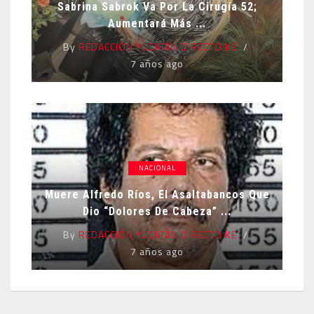
Sabrina Sabrok Va Por La Cirugía 52;
Aumentará Más ...
By
REDACCIÓN YUCATÁN DIRECTO KE
7 años ago
NACIONAL
Muere Alfredo Ríos, El Asaltabancos Que
Dio “dolores De Cabeza” ...
By
REDACCIÓN YUCATÁN DIRECTO KE
7 años ago