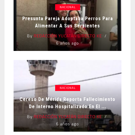
NACIONAL
Presunta Pareja Adoptaba Perros Para
Alimentar A Sus Serpientes
By
REDACCIÓN YUCATÁN DIRECTO KE
6 años ago
NACIONAL
Cereso De Mérida Reporta Fallecimiento
De Interno Hospitalizado En El ...
By
REDACCIÓN YUCATÁN DIRECTO KE
6 años ago