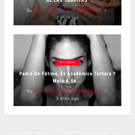
DE LAS SABRITAS
By
REDACCIÓN YUCATÁN DIRECTO KE
2 años ago
NACIONAL
Padre De Fátima, Ex Académica Tortura Y
Mata A Su ...
By
REDACCIÓN YUCATÁN DIRECTO KE
7 años ago