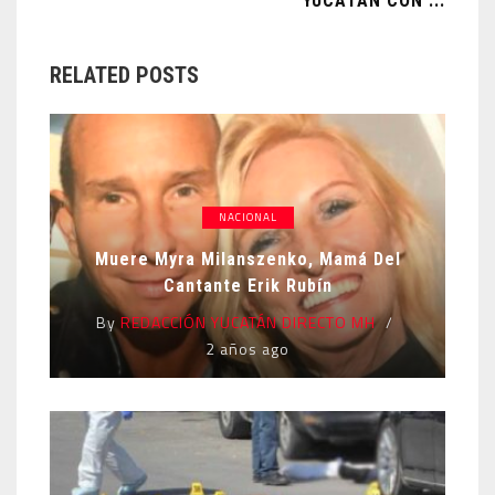
YUCATÁN CON ...
RELATED POSTS
NACIONAL
Muere Myra Milanszenko, Mamá Del
Cantante Erik Rubín
By
REDACCIÓN YUCATÁN DIRECTO MH
2 años ago