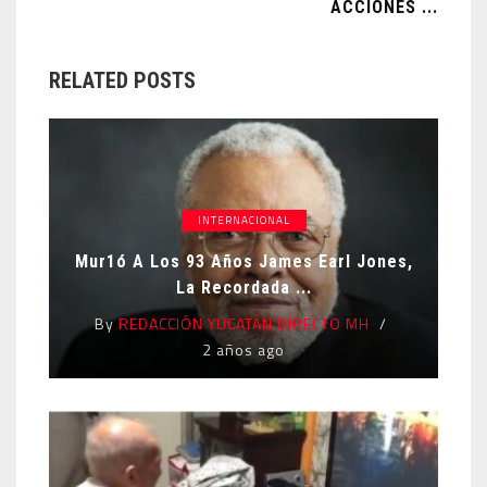
ACCIONES ...
RELATED POSTS
INTERNACIONAL
Mur1ó A Los 93 Años James Earl Jones,
La Recordada ...
By
REDACCIÓN YUCATÁN DIRECTO MH
2 años ago