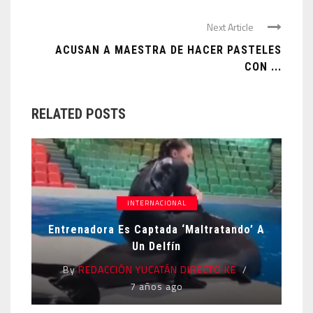
Next Article
ACUSAN A MAESTRA DE HACER PASTELES
CON ...
RELATED POSTS
INTERNACIONAL
Entrenadora Es Captada ‘maltratando’ A
Un Delfín
By
REDACCIÓN YUCATÁN DIRECTO KE
7 años ago