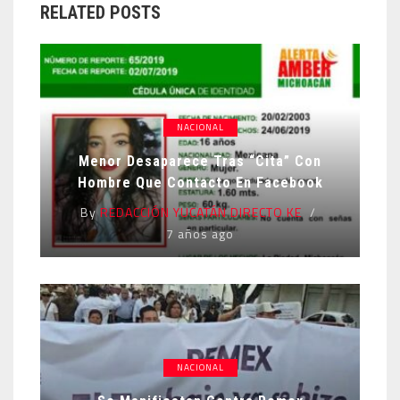
RELATED POSTS
NACIONAL
Menor Desaparece Tras “cita” Con
Hombre Que Contacto En Facebook
By
REDACCIÓN YUCATÁN DIRECTO KE
7 años ago
NACIONAL