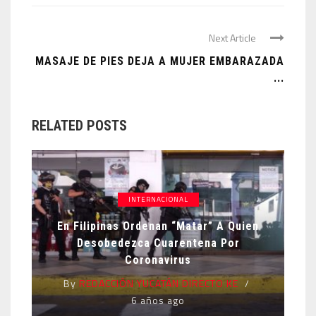
Next Article
MASAJE DE PIES DEJA A MUJER EMBARAZADA
...
RELATED POSTS
INTERNACIONAL
En Filipinas Ordenan “matar” A Quien
Desobedezca Cuarentena Por
Coronavirus
By
REDACCIÓN YUCATÁN DIRECTO KE
6 años ago