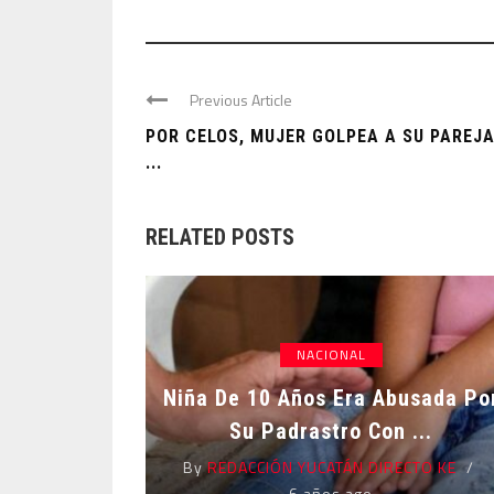
Previous Article
POR CELOS, MUJER GOLPEA A SU PAREJ
...
RELATED POSTS
NACIONAL
Niña De 10 Años Era Abusada Po
Su Padrastro Con ...
By
REDACCIÓN YUCATÁN DIRECTO KE
6 años ago