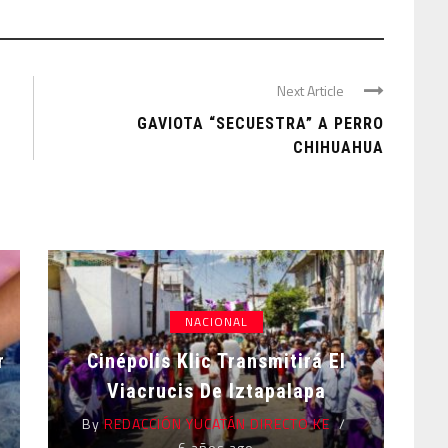
Next Article
A
GAVIOTA “SECUESTRA” A PERRO
CHIHUAHUA
NACIONAL
r
Cinépolis Klic Transmitirá El
Viacrucis De Iztapalapa
By
REDACCIÓN YUCATÁN DIRECTO KE
6 años ago