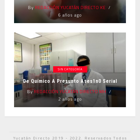
By
REDACCIÓN YUCATÁN DIRECTO KE
6 años ago
SIN CATEGORÍA
De Químico A Presunto Ases1n0 Serial
By
REDACCIÓN YUCATÁN DIRECTO MH
2 años ago
Yucatán Directo 2019 - 2022. Reservados Todos