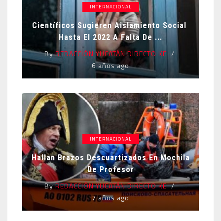
INTERNACIONAL
Científicos Sugieren Aislamiento Social
Hasta El 2022 A Falta De ...
By
REDACCIÓN YUCATÁN DIRECTO KE
6 años ago
INTERNACIONAL
Hallan Brazos Descuartizados En Mochila
De Profesor
By
REDACCIÓN YUCATÁN DIRECTO KE
7 años ago