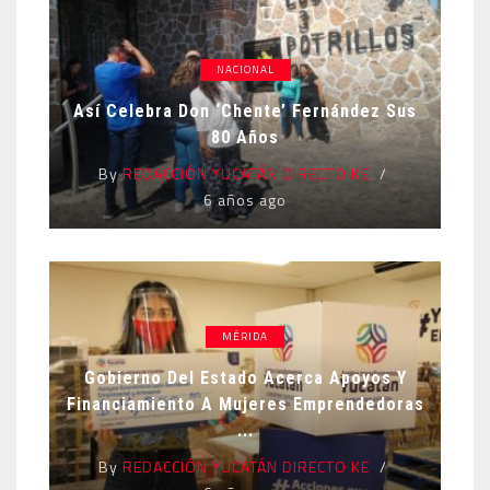
NACIONAL
Así Celebra Don ‘Chente’ Fernández Sus
80 Años
By
REDACCIÓN YUCATÁN DIRECTO KE
6 años ago
MÉRIDA
Gobierno Del Estado Acerca Apoyos Y
Financiamiento A Mujeres Emprendedoras
...
By
REDACCIÓN YUCATÁN DIRECTO KE