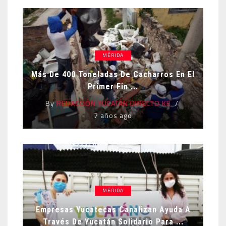
MÉRIDA
Más De 400 Toneladas De Cacharros En El
Primer Fin ...
By
REDACCIÓN YUCATÁN DIRECTO KE
7 años ago
MÉRIDA
Empresas Yucatecas Canalizan Ayuda A
Través De Yucatán Solidario Para ...