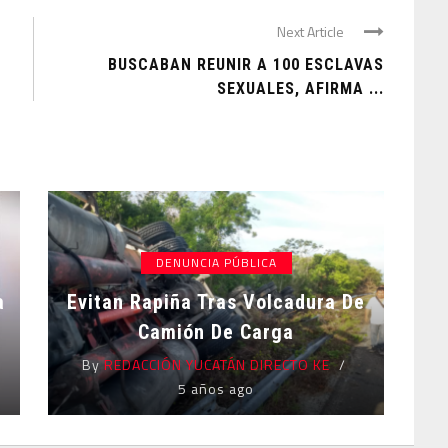
Next Article
BUSCABAN REUNIR A 100 ESCLAVAS
SEXUALES, AFIRMA ...
DENUNCIA PÚBLICA
a
Evitan Rapiña Tras Volcadura De
Camión De Carga
By
REDACCIÓN YUCATÁN DIRECTO KE
5 años ago