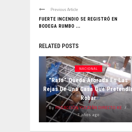
Previous Article
FUERTE INCENDIO SE REGISTRÓ EN
BODEGA RUMBO ...
RELATED POSTS
NACIONAL
“Rata” Queda Atorada En Las
Rejas De Una Casa Que Pretendí
Robar
By
REDACCIÓN YUCATÁN DIRECTO KE
7 años ago