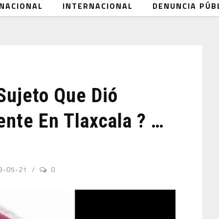
NACIONAL
INTERNACIONAL
DENUNCIA PÚB
Sujeto Que Dió
ente En Tlaxcala ? …
9-05-21
0