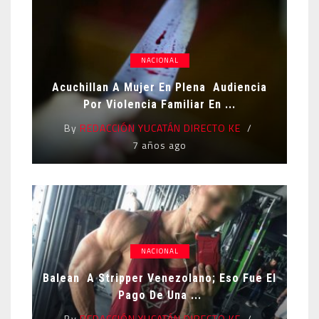
NACIONAL
Acuchillan A Mujer En Plena Audiencia
Por Violencia Familiar En ...
By
REDACCIÓN YUCATÁN DIRECTO KE
7 años ago
NACIONAL
Balean A Stripper Venezolano; Eso Fue El
Pago De Una ...
By
REDACCIÓN YUCATÁN DIRECTO KE