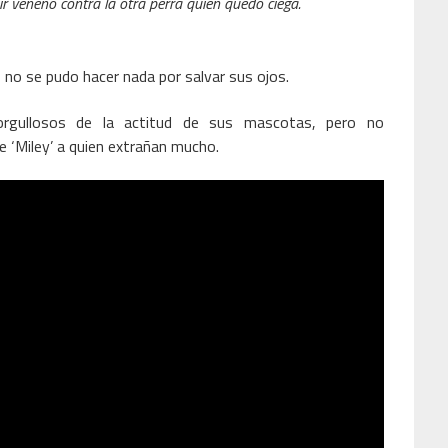
ir veneno contra la otra perra quien quedó ciega.
, no se pudo hacer nada por salvar sus ojos.
rgullosos de la actitud de sus mascotas, pero no
de ‘Miley’ a quien extrañan mucho.