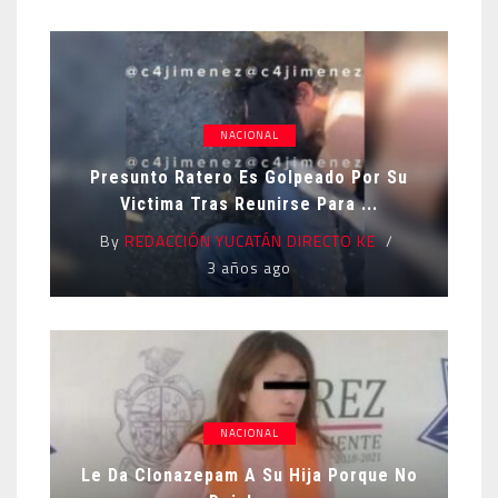
NACIONAL
Presunto Ratero Es Golpeado Por Su
Victima Tras Reunirse Para ...
By
REDACCIÓN YUCATÁN DIRECTO KE
3 años ago
NACIONAL
Le Da Clonazepam A Su Hija Porque No