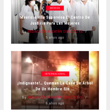
MÉRIDA
Mauricio Vila Supervisa El Centro De
Justicia Para Las Mujeres
By
REDACCIÓN YUCATÁN DIRECTO KE
5 años ago
INTERNACIONAL
¡Indignante!… Queman La Casa De Árbol
De Un Hombre Sin ...
By
REDACCIÓN YUCATÁN DIRECTO KE
6 años ago