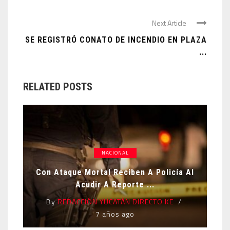
Next Article
SE REGISTRÓ CONATO DE INCENDIO EN PLAZA
...
RELATED POSTS
NACIONAL
Con Ataque Mortal Reciben A Policía Al
Acudir A Reporte ...
By
REDACCIÓN YUCATÁN DIRECTO KE
7 años ago