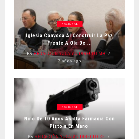
NACIONAL
Iglesia Convoca Al Construir La Paz
Frente A Ola De ...
By
REDACCIÓN YUCATÁN DIRECTO MH
2 años ago
NACIONAL
Niño De 10 Años Asalta Farmacia Con
Pistola En Mano
By
REDACCIÓN YUCATÁN DIRECTO KE