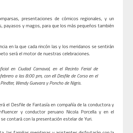
 comparsas, presentaciones de cómicos regionales, y un
olines, payasos y magos, para que los más pequeños también
ncia en la que cada rincón las y los meridanos se sentirán
speto será el motor de nuestras celebraciones.
icial en Ciudad Carnaval, en el Recinto Ferial de
 febrero a las 8:00 pm, con ell Desfile de Corso en el
e Pindter, Wendy Guevara y Poncho de Nigris.
rá el Desfile de Fantasía en compañía de la conductora y
influencer y conductor peruano Nicola Porcella y en el
se contará con la presentación estelar de Yuri.
a, las familias meridanas y asistentes disfrutarán con la