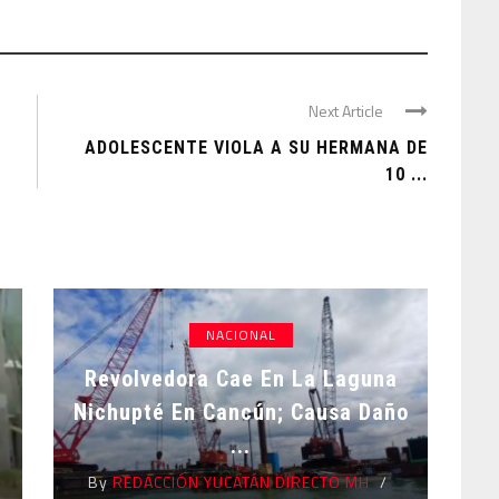
Next Article
ADOLESCENTE VIOLA A SU HERMANA DE
10 ...
NACIONAL
Revolvedora Cae En La Laguna
Nichupté En Cancún; Causa Daño
...
By
REDACCIÓN YUCATÁN DIRECTO MH