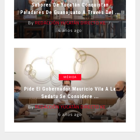
Sabores De Yucatán Conquistan
Paladares De Guanajuato A Través Del ...
By
REDACCIÓN YUCATÁN DIRECTO KE
4 años ago
MÉRIDA
Pide El Gobernador Mauricio Vila A La
Sedatu Se Considere ...
By
REDACCIÓN YUCATÁN DIRECTO KE
6 años ago