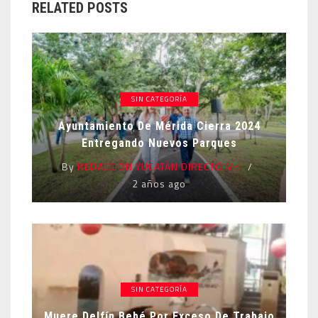
RELATED POSTS
SIN CATEGORÍA
Ayuntamiento De Mérida Cierra 2024
Entregando Nuevos Parques
By
REDACCIÓN YUCATÁN DIRECTO MH
2 años ago
SIN CATEGORÍA
Muere Delfín Bebé Por Exceso De Trabajo