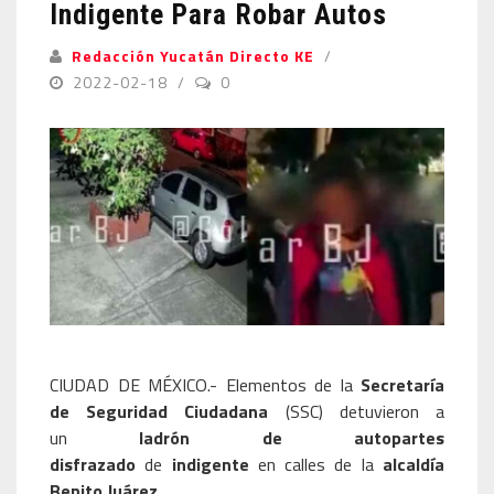
Indigente Para Robar Autos
Redacción Yucatán Directo KE
2022-02-18
0
CIUDAD DE MÉXICO.- Elementos de la
Secretaría
de Seguridad Ciudadana
(SSC) detuvieron a
un
ladrón de autopartes
disfrazado
de
indigente
en calles de la
alcaldía
Benito Juárez
.