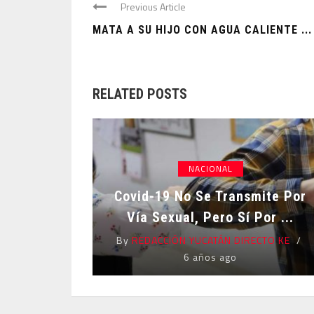
Previous Article
MATA A SU HIJO CON AGUA CALIENTE ...
RELATED POSTS
NACIONAL
Covid-19 No Se Transmite Por
Vía Sexual, Pero Sí Por ...
By
REDACCIÓN YUCATÁN DIRECTO KE
6 años ago