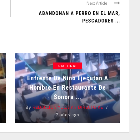
Next Article
ABANDONAN A PERRO EN EL MAR,
PESCADORES ...
NACIONAL
Enfrente De Niño Ejecutan A
Hombre En Restaurante De
Sonora ...
By
REDACCIÓN YUCATÁN DIRECTO KE
7 años ago