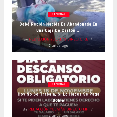
NACIONAL
Bebé Recién Nacida Es Abandonada En
Una Caja De Cartón ...
By
REDACCIÓN YUCATÁN DIRECTO KE
7 años ago
NACIONAL
Hoy No Se Trabaja, Si Lo Haces Se Paga
Doble
By
REDACCIÓN YUCATÁN DIRECTO MH
2 años ago