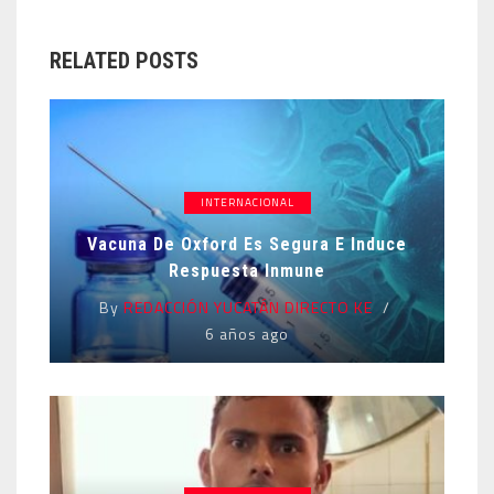
RELATED POSTS
INTERNACIONAL
Vacuna De Oxford Es Segura E Induce
Respuesta Inmune
By
REDACCIÓN YUCATÁN DIRECTO KE
6 años ago