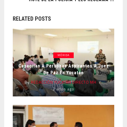
RELATED POSTS
MÉRIDA
Capacitan A Personas Aspirantes A Juez
De Paz En Yucatán
By
REDACCIÓN YUCATÁN DIRECTO MH
2 años ago