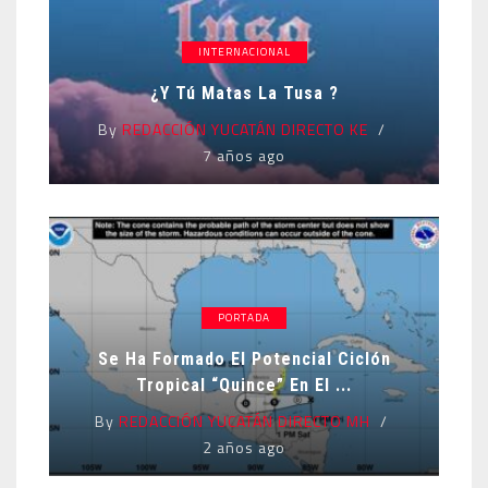
INTERNACIONAL
¿Y Tú Matas La Tusa ?
By
REDACCIÓN YUCATÁN DIRECTO KE
7 años ago
PORTADA
Se Ha Formado El Potencial Ciclón
Tropical “Quince” En El ...
By
REDACCIÓN YUCATÁN DIRECTO MH
2 años ago