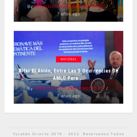
By
REDACCIÓN YUCATÁN DIRECTO KE
7 años ago
NACIONAL
Rifar El Avión, Entre Las 5 Ocurrencias De
AMLO Para ...
By
REDACCIÓN YUCATÁN DIRECTO KE
7 años ago
Yucatán Directo 2019 - 2022. Reservados Todos