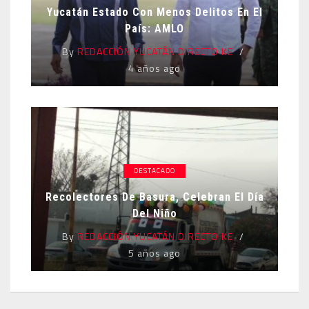
Yucatán Estado Con Menos Delitos En El
País: AMLO
By
REDACCIÓN YUCATÁN DIRECTO KE
4 años ago
DESTACADO
Recolectores De Basura, Celebran El Día
Del Niño
By
REDACCIÓN YUCATÁN DIRECTO KE
5 años ago