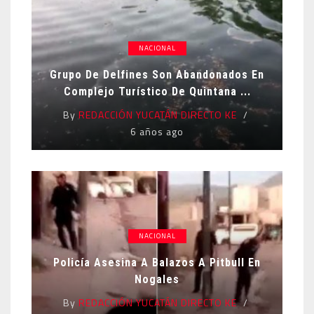
NACIONAL
Grupo De Delfines Son Abandonados En
Complejo Turístico De Quintana ...
By
REDACCIÓN YUCATÁN DIRECTO KE
6 años ago
NACIONAL
Policía Asesina A Balazos A Pitbull En
Nogales
By
REDACCIÓN YUCATÁN DIRECTO KE