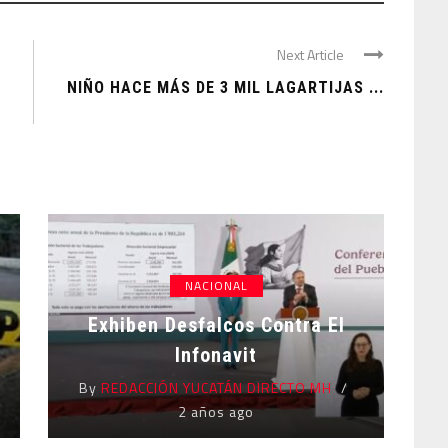
Next Article
E
NIÑO HACE MÁS DE 3 MIL LAGARTIJAS ...
NACIONAL
Exhiben Desfalcos Contra El
Infonavit
By
REDACCIÓN YUCATÁN DIRECTO MH
2 años ago