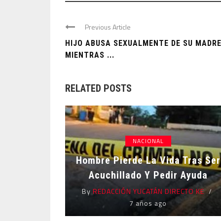
Previous Article
HIJO ABUSA SEXUALMENTE DE SU MADR
MIENTRAS ...
RELATED POSTS
NACIONAL
Hombre Pierde La Vida Tras Ser
Acuchillado Y Pedir Ayuda
By
REDACCIÓN YUCATÁN DIRECTO KE
7 años ago