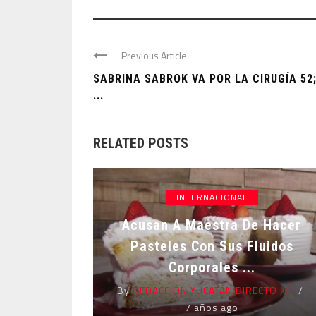
Previous Article
SABRINA SABROK VA POR LA CIRUGÍA 52
...
RELATED POSTS
INTERNACIONAL
Acusan A Maestra De Hacer
Pasteles Con Sus Fluidos
Corporales ...
By
REDACCIÓN YUCATÁN DIRECTO KE
7 años ago