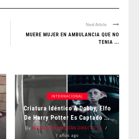
Next Article
;
MUERE MUJER EN AMBULANCIA QUE NO
TENIA ...
INTERNACIONAL
Criatura Idéntico A Dobby, Elfo
De Harry Potter Es Captado ...
By
REDACCIÓN YUCATÁN DIRECTO KE
7 años ago