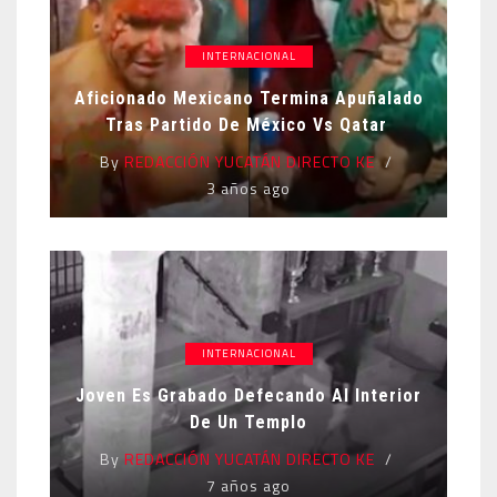
INTERNACIONAL
Aficionado Mexicano Termina Apuñalado
Tras Partido De México Vs Qatar
By
REDACCIÓN YUCATÁN DIRECTO KE
3 años ago
INTERNACIONAL
Joven Es Grabado Defecando Al Interior
De Un Templo
By
REDACCIÓN YUCATÁN DIRECTO KE
7 años ago